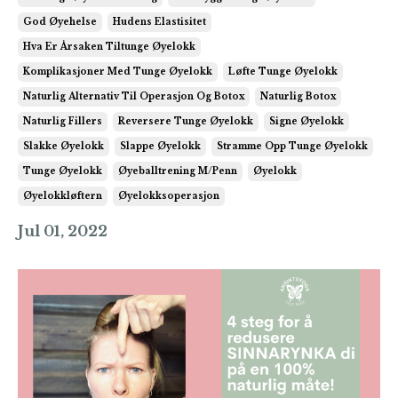
God Øyehelse
Hudens Elastisitet
Hva Er Årsaken Tiltunge Øyelokk
Komplikasjoner Med Tunge Øyelokk
Løfte Tunge Øyelokk
Naturlig Alternativ Til Operasjon Og Botox
Naturlig Botox
Naturlig Fillers
Reversere Tunge Øyelokk
Signe Øyelokk
Slakke Øyelokk
Slappe Øyelokk
Stramme Opp Tunge Øyelokk
Tunge Øyelokk
Øyeballtrening M/penn
Øyelokk
Øyelokkløftern
Øyelokksoperasjon
Jul 01, 2022