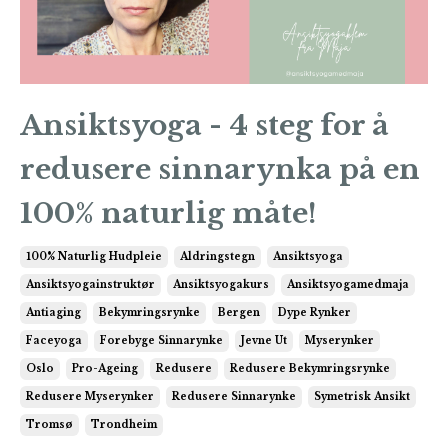
Ansiktsyoga - 4 steg for å
redusere sinnarynka på en
100% naturlig måte!
100% Naturlig Hudpleie
Aldringstegn
Ansiktsyoga
Ansiktsyogainstruktør
Ansiktsyogakurs
Ansiktsyogamedmaja
Antiaging
Bekymringsrynke
Bergen
Dype Rynker
Faceyoga
Forebyge Sinnarynke
Jevne Ut
Myserynker
Oslo
Pro-Ageing
Redusere
Redusere Bekymringsrynke
Redusere Myserynker
Redusere Sinnarynke
Symetrisk Ansikt
Tromsø
Trondheim