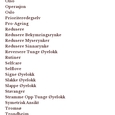
Olso
Operasjon
Oslo
Prioriteredegselv
Pro-Ageing
Redusere
Redusere Bekymringsrynke
Redusere Myserynker
Redusere Sinnarynke
Reversere Tunge Øyelokk
Rutiner
Selfcare
Selflove
Signe Øyelokk
Slakke Øyelokk
Slappe Øyelokk
Stavanger
Stramme Opp Tunge Øyelokk
Symetrisk Ansikt
Tromsø
Trondheim