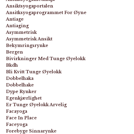
Ansiktsyogaportalen
Ansitksyogaprogrammet For Øyne
Antiage
Antiaging
Asymmetrisk
Asymmetrisk Ansikt
Bekymringsrynke
Bergen
Bivirkninger Med Tunge Øyelokk
Bkdh
Bli Kvitt Tunge Øyelokk
Dobbelhaka
Dobbelhake
Dype Rynker
Egenkjærlighet
Er Tunge Øyelokk Arvelig
Facayoga
Face In Place
Faceyoga
Forebyge Sinnarynke