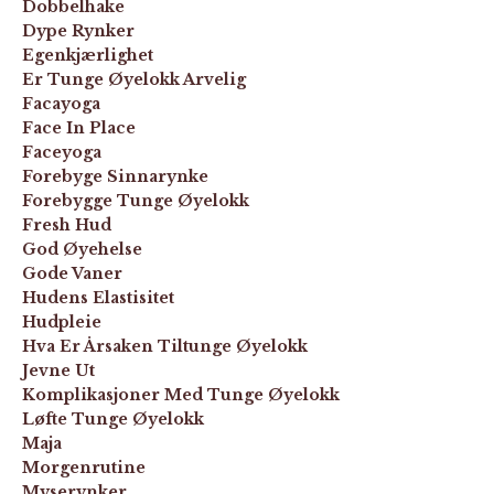
Dobbelhake
Dype Rynker
Egenkjærlighet
Er Tunge Øyelokk Arvelig
Facayoga
Face In Place
Faceyoga
Forebyge Sinnarynke
Forebygge Tunge Øyelokk
Fresh Hud
God Øyehelse
Gode Vaner
Hudens Elastisitet
Hudpleie
Hva Er Årsaken Tiltunge Øyelokk
Jevne Ut
Komplikasjoner Med Tunge Øyelokk
Løfte Tunge Øyelokk
Maja
Morgenrutine
Myserynker