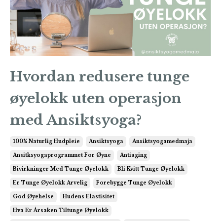
Hvordan redusere tunge
øyelokk uten operasjon
med Ansiktsyoga?
100% Naturlig Hudpleie
Ansiktsyoga
Ansiktsyogamedmaja
Ansitksyogaprogrammet For Øyne
Antiaging
Bivirkninger Med Tunge Øyelokk
Bli Kvitt Tunge Øyelokk
Er Tunge Øyelokk Arvelig
Forebygge Tunge Øyelokk
God Øyehelse
Hudens Elastisitet
Hva Er Årsaken Tiltunge Øyelokk