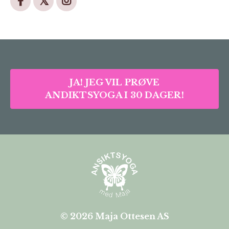
JA! JEG VIL PRØVE
ANDIKTSYOGA I 30 DAGER!
© 2026 Maja Ottesen AS