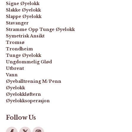
Signe Øyelokk
Slakke Øyelokk
Slappe Øyelokk
Stavanger
Stramme Opp Tunge Øyelokk
Symetrisk Ansikt
Tromsø
Trondheim
Tunge Øyelokk
Ungdommelig Glød
Utbrent
Vann
Øyeballtrening M/penn
Øyelokk
Øyelokkløftern
Øyelokksoperasjon
Follow Us