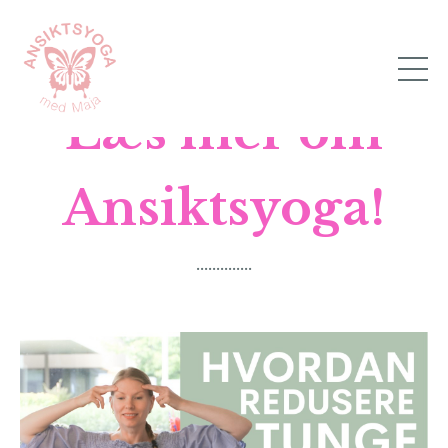
Læs mer om
Ansiktsyoga!
..............