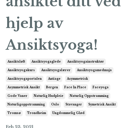
ansiktet ditt ved
hjelp av
Ansiktsyoga!
Ansiktsløft
Ansiktsyogaglede
Ansiktsyogainstruktør
Ansiktsyogakurs
Ansiktsyogalærer
Ansiktsyogamedmaja
Ansiktsyogaportalen
Antiage
Asymmetrisk
Asymmetrisk Ansikt
Bergen
Face In Place
Faceyoga
Gode Vaner
Naturlig Hudpleie
Naturlig Oppstramming
Naturligoppstramming
Oslo
Stavanger
Symetrisk Ansikt
Tromsø
Trondheim
Ungdommelig Glød
Feb 23, 2021