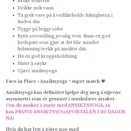
Bruke solkrem
Drikke nok vann
Ta godt vare på å vedlikeholde fuktigheten i
huden din
Tygge på begge sider
Bytte sovestilling jevnlig evnt. finne en god
hodepute som gjør at det blir mindre
belastning/trykk på ansiktet ditt.
Ha en god kroppsholdning
Slutte å røyke
Gjøre ansiktsyoga
Face in Place + Ansiktsyoga = super match 💝
Ansiktsyoga kan definitivt hjelpe deg meg å utjevne
asymmetri som er grunnet i muskulære årsaker.
Om du ønsker å starte med ANSIKTSYOGA, så
kan PRØVE ANSIKTSYOGAPORTALEN I 30 DAGER
NÅ!
Hvis du har lyst å gjøre noe med