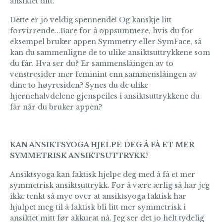
ansiktet ditt.
Dette er jo veldig spennende! Og kanskje litt
forvirrende...Bare for å oppsummere, hvis du for
eksempel bruker appen Symmetry eller SymFace, så
kan du sammenligne de to ulike ansiktsuttrykkene som
du får. Hva ser du? Er sammenslåingen av to
venstresider mer feminint enn sammenslåingen av
dine to høyresiden? Synes du de ulike
hjernehalvdelene gjenspeiles i ansiktsuttrykkene du
får når du bruker appen?
KAN ANSIKTSYOGA HJELPE DEG Å FÅ ET MER
SYMMETRISK ANSIKTSUTTRYKK?
Ansiktsyoga kan faktisk hjelpe deg med å få et mer
symmetrisk ansiktsuttrykk. For å være ærlig så har jeg
ikke tenkt så mye over at ansiktsyoga faktisk har
hjulpet meg til å faktisk bli litt mer symmetrisk i
ansiktet mitt før akkurat nå. Jeg ser det jo helt tydelig