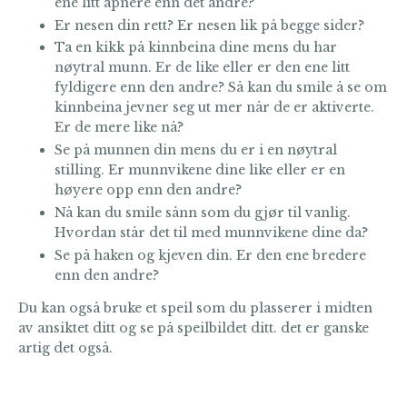
ene litt åpnere enn det andre?
Er nesen din rett? Er nesen lik på begge sider?
Ta en kikk på kinnbeina dine mens du har
nøytral munn. Er de like eller er den ene litt
fyldigere enn den andre? Så kan du smile å se om
kinnbeina jevner seg ut mer når de er aktiverte.
Er de mere like nå?
Se på munnen din mens du er i en nøytral
stilling. Er munnvikene dine like eller er en
høyere opp enn den andre?
Nå kan du smile sånn som du gjør til vanlig.
Hvordan står det til med munnvikene dine da?
Se på haken og kjeven din. Er den ene bredere
enn den andre?
Du kan også bruke et speil som du plasserer i midten
av ansiktet ditt og se på speilbildet ditt. det er ganske
artig det også.