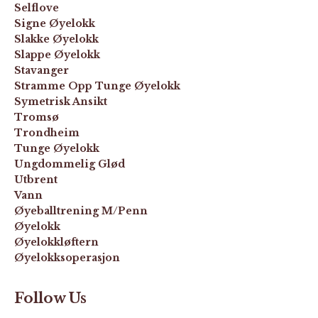
Selflove
Signe Øyelokk
Slakke Øyelokk
Slappe Øyelokk
Stavanger
Stramme Opp Tunge Øyelokk
Symetrisk Ansikt
Tromsø
Trondheim
Tunge Øyelokk
Ungdommelig Glød
Utbrent
Vann
Øyeballtrening M/penn
Øyelokk
Øyelokkløftern
Øyelokksoperasjon
Follow Us