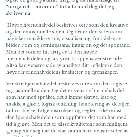
og de er gode på ulike ting. Og du må kanskje ha
“tunga rett i munnen” for å få med deg det jeg
skriver nå.
Høyre hjernehalvdel beskrives ofte som den kreative
og den emosjonelle siden. Og det er den siden som
påvirker musikk/rytme, visualisering, forståelse av
bilder, rom og retningssans, intuisjon og det spontane.
Men det som er litt artig er at den høyre
hjernehalvdelen også styrer kroppens venstre side.
Altså kan venstre side av ansiktet ditt reflektere den
høyre hjernehalvdelens kvaliteter og egenskaper.
Venstre hjernehalvdel beskrives ofte som den logiske
og rasjonelle siden. Og det er venstre hjernehalvdel
som har med språket, det å kunne skrive, lese og
snakke å gjøre, logisk tenkning, håndtering av detaljer,
tallforståelse, følge instrukser og regler. Ikke minst
den hjernehalvdelen som oppfatter det som har med
tid å gjøre. Men det er disse kvalitetene som muligens
gjenspeiler seg når du slår sammen to venstresider av