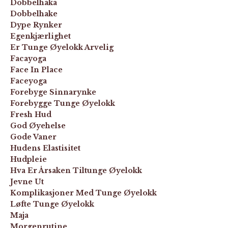
Dobbelhaka
Dobbelhake
Dype Rynker
Egenkjærlighet
Er Tunge Øyelokk Arvelig
Facayoga
Face In Place
Faceyoga
Forebyge Sinnarynke
Forebygge Tunge Øyelokk
Fresh Hud
God Øyehelse
Gode Vaner
Hudens Elastisitet
Hudpleie
Hva Er Årsaken Tiltunge Øyelokk
Jevne Ut
Komplikasjoner Med Tunge Øyelokk
Løfte Tunge Øyelokk
Maja
Morgenrutine