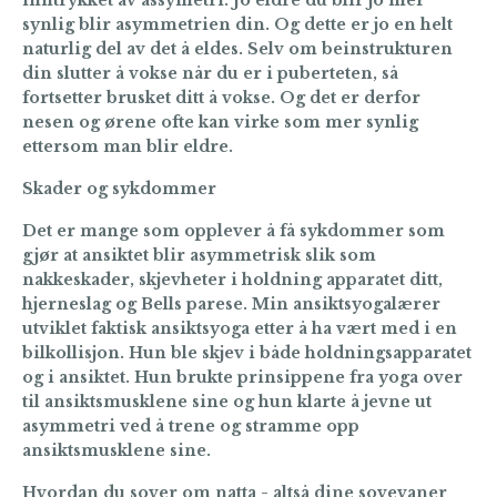
synlig blir asymmetrien din. Og dette er jo en helt
naturlig del av det å eldes. Selv om beinstrukturen
din slutter å vokse når du er i puberteten, så
fortsetter brusket ditt å vokse. Og det er derfor
nesen og ørene ofte kan virke som mer synlig
ettersom man blir eldre.
Skader og sykdommer
Det er mange som opplever å få sykdommer som
gjør at ansiktet blir asymmetrisk slik som
nakkeskader, skjevheter i holdning apparatet ditt,
hjerneslag og Bells parese. Min ansiktsyogalærer
utviklet faktisk ansiktsyoga etter å ha vært med i en
bilkollisjon. Hun ble skjev i både holdningsapparatet
og i ansiktet. Hun brukte prinsippene fra yoga over
til ansiktsmusklene sine og hun klarte å jevne ut
asymmetri ved å trene og stramme opp
ansiktsmusklene sine.
Hvordan du sover om natta - altså dine sovevaner