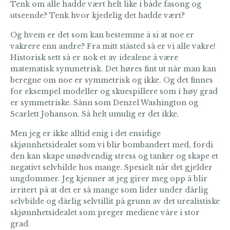
Tenk om alle hadde vært helt like i både fasong og
utseende? Tenk hvor kjedelig det hadde vært?
Og hvem er det som kan bestemme å si at noe er
vakrere enn andre? Fra mitt ståsted så er vi alle vakre!
Historisk sett så er nok et av idealene å være
matematisk symmetrisk. Det høres fint ut når man kan
beregne om noe er symmetrisk og ikke. Og det finnes
for eksempel modeller og skuespillere som i høy grad
er symmetriske. Sånn som Denzel Washington og
Scarlett Johanson. Så helt umulig er det ikke.
Men jeg er ikke alltid enig i det ensidige
skjønnhetsidealet som vi blir bombandert med, fordi
den kan skape unødvendig stress og tanker og skape et
negativt selvbilde hos mange. Spesielt når det gjelder
ungdommer. Jeg kjenner at jeg girer meg opp å blir
irritert på at det er så mange som lider under dårlig
selvbilde og dårlig selvtillit på grunn av det urealistiske
skjønnhetsidealet som preger mediene våre i stor
grad.