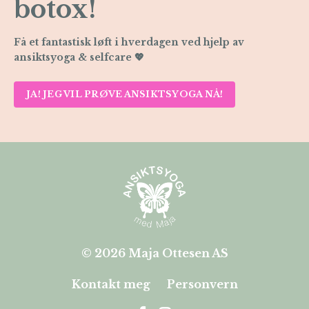
botox!
Få et fantastisk løft i hverdagen ved hjelp av
ansiktsyoga & selfcare 💖
JA! JEG VIL PRØVE ANSIKTSYOGA NÅ!
© 2026 Maja Ottesen AS
Kontakt meg
Personvern