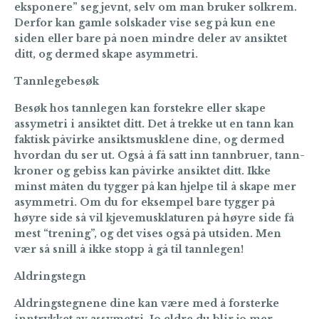
eksponere” seg jevnt, selv om man bruker solkrem.
Derfor kan gamle solskader vise seg på kun ene
siden eller bare på noen mindre deler av ansiktet
ditt, og dermed skape asymmetri.
Tannlegebesøk
Besøk hos tannlegen kan forstekre eller skape
assymetri i ansiktet ditt. Det å trekke ut en tann kan
faktisk påvirke ansiktsmusklene dine, og dermed
hvordan du ser ut. Også å få satt inn tannbruer, tann-
kroner og gebiss kan påvirke ansiktet ditt. Ikke
minst måten du tygger på kan hjelpe til å skape mer
asymmetri. Om du for eksempel bare tygger på
høyre side så vil kjevemusklaturen på høyre side få
mest “trening”, og det vises også på utsiden. Men
vær så snill å ikke stopp å gå til tannlegen!
Aldringstegn
Aldringstegnene dine kan være med å forsterke
inntrykket av assymetri. Jo eldre du blir jo mer