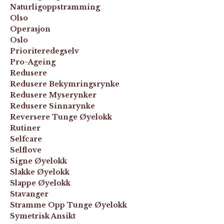
Naturligoppstramming
Olso
Operasjon
Oslo
Prioriteredegselv
Pro-Ageing
Redusere
Redusere Bekymringsrynke
Redusere Myserynker
Redusere Sinnarynke
Reversere Tunge Øyelokk
Rutiner
Selfcare
Selflove
Signe Øyelokk
Slakke Øyelokk
Slappe Øyelokk
Stavanger
Stramme Opp Tunge Øyelokk
Symetrisk Ansikt