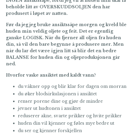
INGEN ansiktssåpe, fordi jeg vil at huden min skal få
beholde litt av
OVERSKUDDSOLJEN
den har
produsert i løpet av natten.
Før da jeg jeg bruke ansiktssåpe morgen og kveld ble
huden min veldig oljete og feit. Det er egentlig
ganske LOGISK. Når du fjerner all oljen fra huden
din, så vil den bare begynne å produsere mer. Men
når du lar det være igjen litt så blir det en bedre
BALANSE
for huden din og oljeproduksjonen går
ned.
Hvorfor vaske ansiktet med kaldt vann?
du våkner opp og blir klar for dagen om morran
du øker blodsirkulasjonen i ansiktet
renser porene dine og gjør de mindre
jevner ut hudtonen i ansiktet
reduserer akne, svarte prikker og hvite prikker
huden din vil kjenner og føles mye bedre ut
du ser og kjenner forskjellen