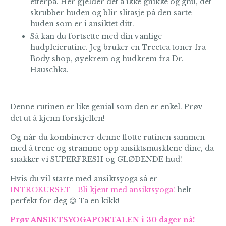
etterpå. Her gjelder det å ikke gnikke og gnu, det
skrubber huden og blir slitasje på den sarte
huden som er i ansiktet ditt.
Så kan du fortsette med din vanlige
hudpleierutine. Jeg bruker en Treetea toner fra
Body shop, øyekrem og hudkrem fra Dr.
Hauschka.
Denne rutinen er like genial som den er enkel. Prøv
det ut å kjenn forskjellen!
Og når du kombinerer denne flotte rutinen sammen
med å trene og stramme opp ansiktsmusklene dine, da
snakker vi SUPERFRESH og GLØDENDE hud!
Hvis du vil starte med ansiktsyoga så er
INTROKURSET - Bli kjent med ansiktsyoga!
helt
perfekt for deg 😉 Ta en kikk!
Prøv ANSIKTSYOGAPORTALEN i 30 dager nå!