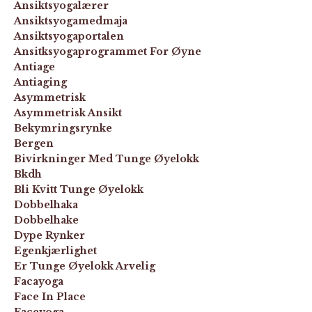
Ansiktsyogalærer
Ansiktsyogamedmaja
Ansiktsyogaportalen
Ansitksyogaprogrammet For Øyne
Antiage
Antiaging
Asymmetrisk
Asymmetrisk Ansikt
Bekymringsrynke
Bergen
Bivirkninger Med Tunge Øyelokk
Bkdh
Bli Kvitt Tunge Øyelokk
Dobbelhaka
Dobbelhake
Dype Rynker
Egenkjærlighet
Er Tunge Øyelokk Arvelig
Facayoga
Face In Place
Faceyoga