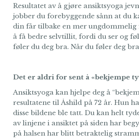
Resultatet av å gjøre ansiktsyoga jevn
jobber du forebyggende sånn at du ka
din får tilbake en mer ungdommelig fr
å få bedre selvtillit, fordi du ser og f
føler du deg bra. Når du føler deg bra
Det er aldri for sent å «bekjempe t
Ansiktsyoga kan hjelpe deg å “bekjem
resultatene til Åshild på 72 år. Hun h
disse bildene ble tatt. Du kan helt tyde
av linjene i ansiktet på siden har beg
på halsen har blitt betraktelig stram