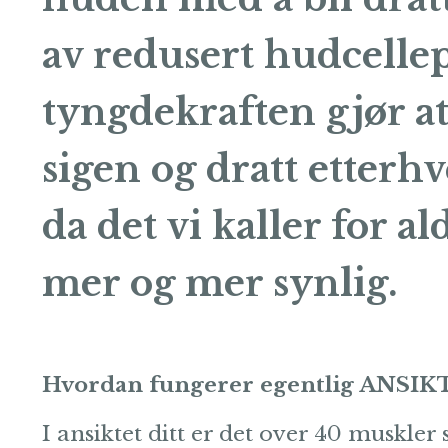
av redusert hudcelle
tyngdekraften gjør a
sigen og dratt etterh
da det vi kaller for a
mer og mer synlig.
Hvordan fungerer egentlig ANSI
I ansiktet ditt er det over 40 muskle