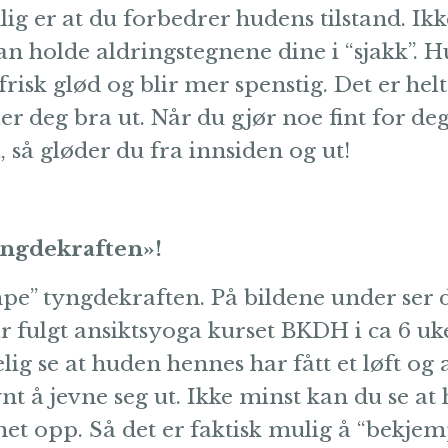
lig er at du forbedrer hudens tilstand. Ik
n holde aldringstegnene dine i “sjakk”. 
isk glød og blir mer spenstig. Det er helt
øler deg bra ut. Når du gjør noe fint for deg
, så gløder du fra innsiden og ut!
yngdekraften»!
pe” tyngdekraften. På bildene under ser 
ar fulgt ansiktsyoga kurset BKDH i ca 6 uk
lig se at huden hennes har fått et løft og a
ynt å jevne seg ut. Ikke minst kan du se at
met opp. Så det er faktisk mulig å “bekjem