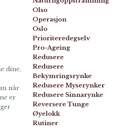
Naturligoppstramming
Olso
Operasjon
Oslo
Prioriteredegselv
Pro-Ageing
Redusere
Redusere
e dine,
Bekymringsrynke
Redusere Myserynker
om når
Redusere Sinnarynke
ne er
Reversere Tunge
lger
Øyelokk
Rutiner