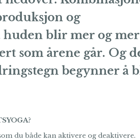
produksjon og
t huden blir mer og mer
vert som årene går. Og d
ldringstegn begynner å b
KTSYOGA?
r som du både kan aktivere og deaktivere.