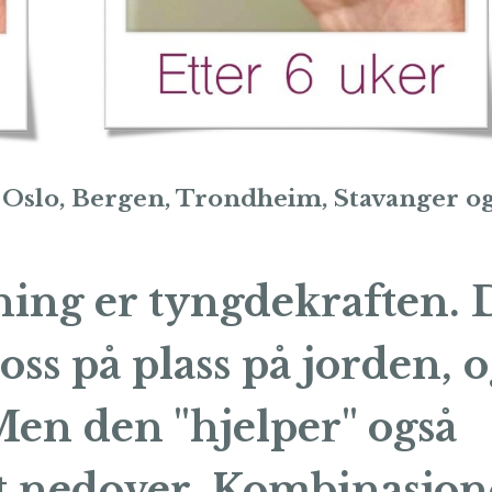
r: Oslo, Bergen, Trondheim, Stavanger o
kning er tyngdekraften.
 oss på plass på jorden, 
 Men den "hjelper" også
tt nedover. Kombinasjo