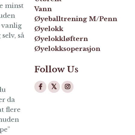
ke minst
Vann
Huden
Øyeballtrening M/penn
 vanlig
Øyelokk
 selv, så
Øyelokkløftern
Øyelokksoperasjon
Follow Us
du
er da
t flere
 huden
pe”