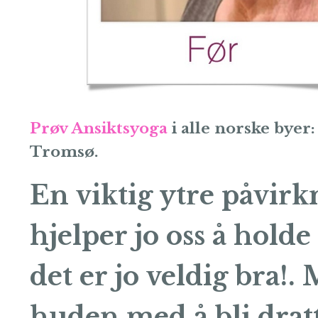
Prøv Ansiktsyoga
i alle norske bye
Tromsø.
En viktig ytre påvir
hjelper jo oss å holde
det er jo veldig bra!.
huden med å bli dra