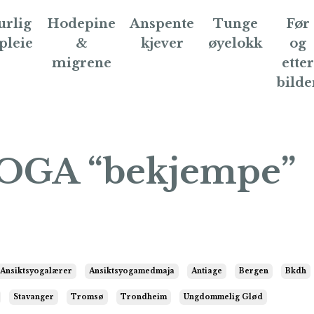
urlig
Hodepine
Anspente
Tunge
Før
pleie
&
kjever
øyelokk
og
migrene
etter
bilde
OGA “bekjempe”
Ansiktsyogalærer
Ansiktsyogamedmaja
Antiage
Bergen
Bkdh
Stavanger
Tromsø
Trondheim
Ungdommelig Glød