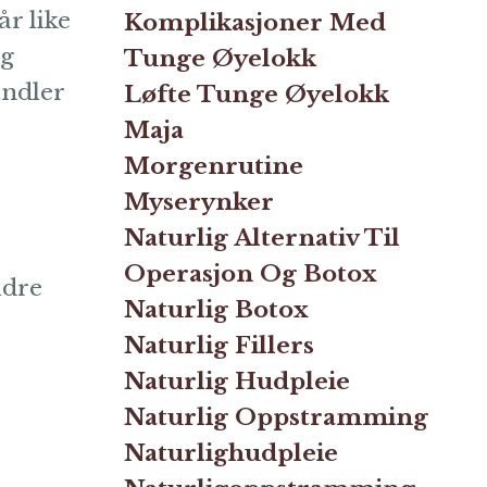
r like
Komplikasjoner Med
ig
Tunge Øyelokk
andler
Løfte Tunge Øyelokk
Maja
Morgenrutine
Myserynker
Naturlig Alternativ Til
Operasjon Og Botox
ldre
Naturlig Botox
Naturlig Fillers
Naturlig Hudpleie
Naturlig Oppstramming
Naturlighudpleie