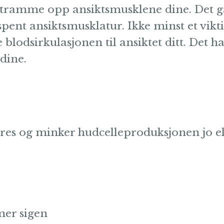
stramme opp ansiktsmusklene dine. Det gå
ent ansiktsmusklatur. Ikke minst et vikt
 blodsirkulasjonen til ansiktet ditt. Det h
dine.
seres og minker hudcelleproduksjonen jo e
mer sigen