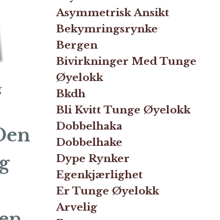
Asymmetrisk Ansikt
Bekymringsrynke
Bergen
Bivirkninger Med Tunge
Øyelokk
g
Bkdh
Bli Kvitt Tunge Øyelokk
Dobbelhaka
 Den
Dobbelhake
Dype Rynker
og
Egenkjærlighet
Er Tunge Øyelokk
Arvelig
nen