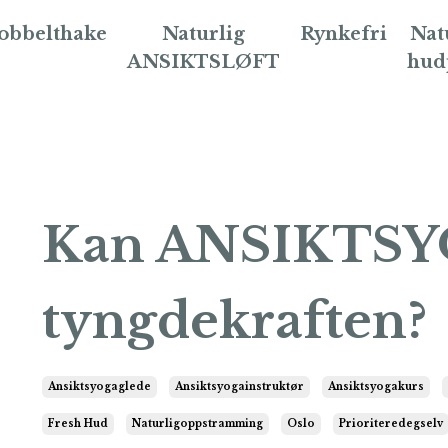
obbelthake
Naturlig
Rynkefri
Nat
ANSIKTSLØFT
hud
Kan ANSIKTSY
tyngdekraften?
Ansiktsyogaglede
Ansiktsyogainstruktør
Ansiktsyogakurs
Fresh Hud
Naturligoppstramming
Oslo
Prioriteredegselv