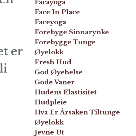
Facayoga
Face In Place
Faceyoga
Forebyge Sinnarynke
Forebygge Tunge
et er
Øyelokk
Fresh Hud
li
God Øyehelse
Gode Vaner
Hudens Elastisitet
Hudpleie
Hva Er Årsaken Tiltunge
Øyelokk
Jevne Ut