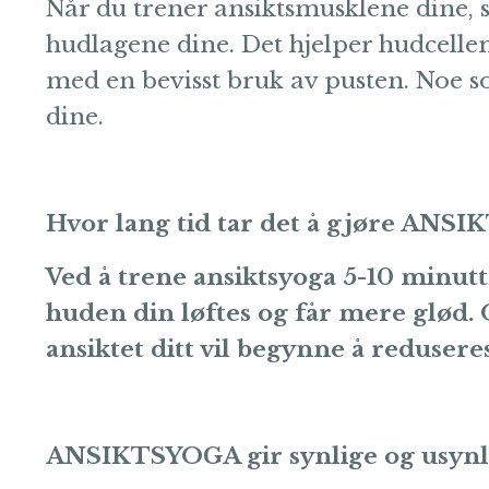
Når du trener ansiktsmusklene dine, så
hudlagene dine. Det hjelper hudcellene 
med en bevisst bruk av pusten. Noe so
dine.
Hvor lang tid tar det å gjøre ANS
Ved å trene ansiktsyoga 5-10 minutt
huden din løftes og får mere glød. 
ansiktet ditt vil begynne å reduseres
ANSIKTSYOGA gir synlige og usynli