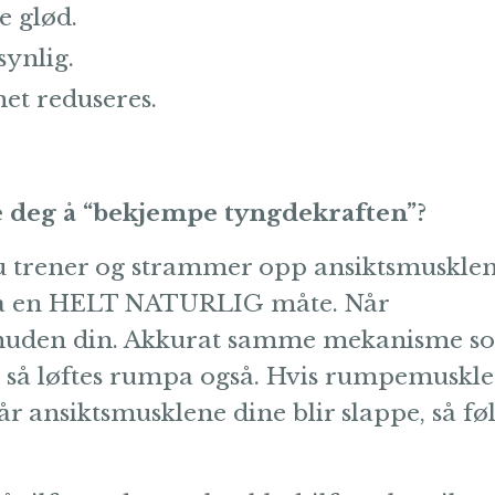
e glød.
synlig.
het reduseres.
deg å “bekjempe tyngdekraften”?
du trener og strammer opp ansiktsmusklen
n på en HELT NATURLIG måte. Når
s huden din. Akkurat samme mekanisme s
, så løftes rumpa også. Hvis rumpemuskle
år ansiktsmusklene dine blir slappe, så fø