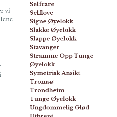
Selfcare
r vi
Selflove
llene
Signe Øyelokk
Slakke Øyelokk
Slappe Øyelokk
Stavanger
Stramme Opp Tunge
Øyelokk
t
Symetrisk Ansikt
i
Tromsø
Trondheim
Tunge Øyelokk
Ungdommelig Glød
Utbrent